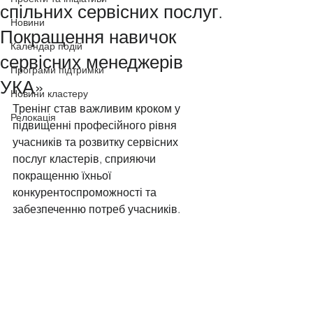
спільних сервісних послуг.
Новини
Покращення навичок
Календар подій
сервісних менеджерів
Програми підтримки
УКА»
Новини кластеру
Тренінг став важливим кроком у 
Релокація
підвищенні професійного рівня 
учасників та розвитку сервісних 
послуг кластерів, сприяючи 
покращенню їхньої 
конкурентоспроможності та 
забезпеченню потреб учасників.