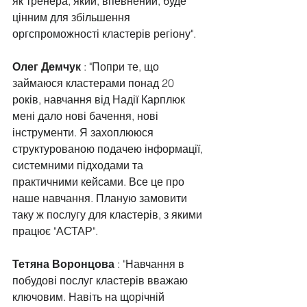
як тренера, який, впевнений, буде 
цінним для збільшення 
оргспроможності кластерів регіону".
Олег Демчук
 : "Попри те, що 
займаюся кластерами понад 20 
років, навчання від Надії Карплюк 
мені дало нові бачення, нові 
інструменти. Я захоплююся 
структурованою подачею інформації, 
системними підходами та 
практичними кейсами. Все це про 
наше навчання. Планую замовити 
таку ж послугу для кластерів, з якими 
працює "АСТАР".
Тетяна Воронцова
 : "Навчання в 
побудові послуг кластерів вважаю 
ключовим. Навіть на щорічній 