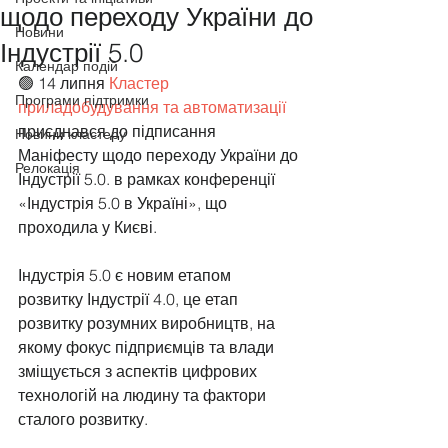
щодо переходу України до
Новини
Індустрії 5.0
Календар подій
🟢 14 липня 
Кластер 
Програми підтримки
приладобудування та автоматизації
приєднався до підписання 
Новини кластеру
Маніфесту щодо переходу України до 
Релокація
Індустрії 5.0. в рамках конференції 
«Індустрія 5.0 в Україні», що 
проходила у Києві. 
Індустрія 5.0 є новим етапом 
розвитку Індустрії 4.0, це етап 
розвитку розумних виробництв, на 
якому фокус підприємців та влади 
зміщується з аспектів цифрових 
технологій на людину та фактори 
сталого розвитку. 