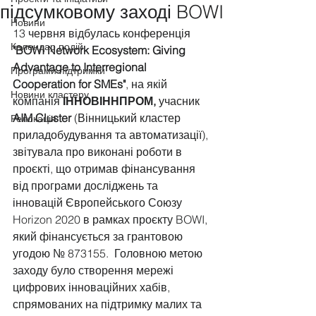
підсумковому заході BOWI
Новини
13 червня відбулась конференція 
Календар подій
"BOWI Network Ecosystem: Giving 
Advantage to Interregional 
Програми підтримки
Cooperation for SMEs"
, на якій 
Новини кластеру
компанія 
ІННОВІННПРОМ,
 учасник 
AIM Cluster 
(Вінницький кластер 
Релокація
приладобудування та автоматизації), 
звітувала про виконані роботи в 
проєкті, що отримав фінансування 
від програми досліджень та 
інновацій Європейського Союзу 
Horizon 2020 в рамках проєкту BOWI, 
який фінансується за грантовою 
угодою № 873155.  Головною метою 
заходу було створення мережі 
цифрових інноваційних хабів, 
спрямованих на підтримку малих та 