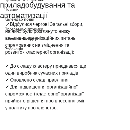
приладобудування та
Новини
автоматизації
Календар подій
📍Відбулися чергові Загальні збори, 
Програми підтримки
на яких було розглянуто низку 
важливих організаційних питань, 
Новини кластеру
спрямованих на зміцнення та 
Релокація
розвиток кластерної організації:  
✔ До складу кластеру приєднався ще 
один виробник сучасних приладів. 
✔ Оновлено склад правління. 
✔ Для підвищення організаційної 
спроможності кластерної організації 
прийнято рішення про внесення змін 
у політику про членство.