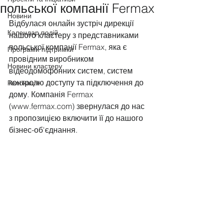
польської компанії Fermax
Новини
Відбулася онлайн зустріч дирекції 
Календар подій
нашого кластеру з представниками 
польської компанії Fermax, яка є 
Програми підтримки
провідним виробником 
Новини кластеру
відеодомофонних систем, систем 
контролю доступу та підключення до 
Релокація
дому. Компанія Fermax 
(www.fermax.com) звернулася до нас 
з пропозицією включити її до нашого 
бізнес-об'єднання.