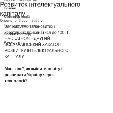
Розвиток інтелектуального
Новини
капіталу
Календар подій
Оновлено:
6 серп. 2025 р.
Програми підтримки
Запрошуємо талановитих і 
креативних приєднатися до 100 IT 
Новини кластеру
HACKATHON – ДРУГИЙ 
Релокація
ВСЕУКРАЇНСЬКИЙ ХАКАТОН 
РОЗВИТКУ ІНТЕЛЕКТУАЛЬНОГО 
КАПІТАЛУ 
Маєш ідеї, як змінити освіту і 
розвивати Україну через 
технології?